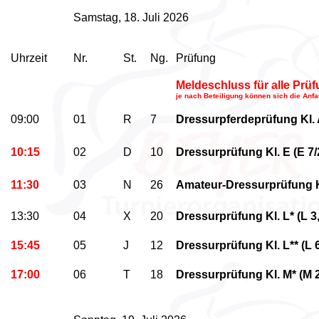
Samstag, 18. Juli 2026
Uhrzeit
Nr.
St.
Ng.
Prüfung
Meldeschluss für alle Prü
je nach Beteiligung können sich die Anf
09:00
01
R
7
Dressurpferdeprüfung Kl. 
10:15
02
D
10
Dressurprüfung Kl. E (E 7
11:30
03
N
26
Amateur-Dressurprüfung Kl
13:30
04
X
20
Dressurprüfung Kl. L* (L 3
15:45
05
J
12
Dressurprüfung Kl. L** (L 
17:00
06
T
18
Dressurprüfung Kl. M* (M 