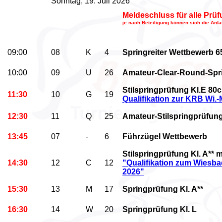
Sonntag, 19. Juli 2026
Meldeschluss für alle Prü
je nach Beteiligung können sich die Anf
09:00
08
K
4
Springreiter Wettbewerb 
10:00
09
U
26
Amateur-Clear-Round-S
pr
Stilspringprüfung Kl.E 80
11:30
10
G
19
Qualifikation zur KRB Wi
12:30
11
Q
25
Amateur-Stilspringprüfung
13:45
07
-
6
Führzügel Wettbewerb
Stilspringprüfung Kl. A** m
14:30
12
C
12
"Qualifikation zum Wies
2026"
15:30
13
M
17
Springprüfung Kl. A**
16:30
14
W
20
Springprüfung Kl. L