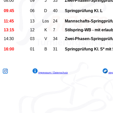
08:00
09
J
33
Zwei-Phasen-Springprüfu
09:45
06
D
40
Springprüfung Kl. L
11:45
13
Los
24
Mannschafts-Springprüfu
13:15
12
K
7
Stilspring-WB - mit erlau
14:30
03
V
34
Zwei-Phasen-Springprüfu
16:00
01
B
31
Springprüfung Kl. S* mit
Impressum / Datenschutz
ste