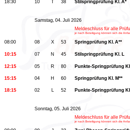
18:30
10
T
38
Stilspringprüfung Kl. A*
Samstag, 04. Juli 2026
Meldeschluss für alle Prü
je nach Beteiligung können sich die Anf
08:00
08
X
53
Springprüfung Kl. A**
10:15
07
N
45
Stilspringprüfung Kl. L
12:15
05
R
80
Punkte-Springprüfung Kl
15:15
04
H
60
Springprüfung Kl. M**
18:15
02
L
52
Punkte-Springprüfung Kl
Sonntag, 05. Juli 2026
Meldeschluss für alle Prü
je nach Beteiligung können sich die Anf