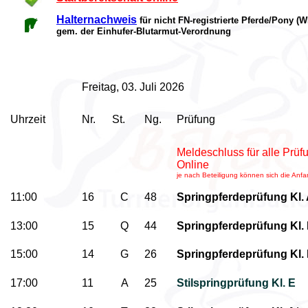
Halternachweis
für nicht FN-registrierte Pferde/Pony (
gem. der Einhufer-Blutarmut-Verordnung
Freitag, 03. Juli 2026
Uhrzeit
Nr.
St.
Ng.
Prüfung
Meldeschluss für alle Prü
Online
je nach Beteiligung können sich die Anf
11:00
16
C
48
Springpferdeprüfung Kl. 
13:00
15
Q
44
Springpferdeprüfung Kl.
15:00
14
G
26
Springpferdeprüfung Kl.
17:00
11
A
25
Stilspringprüfung Kl. E